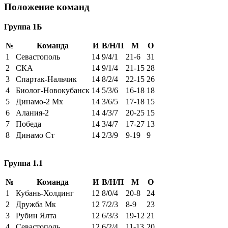
Положение команд
Группа 1Б
№
Команда
И
В/Н/П
М
О
1
Севастополь
14
9/4/1
21-6
31
2
СКА
14
9/1/4
21-15
28
3
Спартак-Нальчик
14
8/2/4
22-15
26
4
Биолог-Новокубанск
14
5/3/6
16-18
18
5
Динамо-2 Мх
14
3/6/5
17-18
15
6
Алания-2
14
4/3/7
20-25
15
7
Победа
14
3/4/7
17-27
13
8
Динамо Ст
14
2/3/9
9-19
9
Группа 1.1
№
Команда
И
В/Н/П
М
О
1
Кубань-Холдинг
12
8/0/4
20-8
24
2
Дружба Мк
12
7/2/3
8-9
23
3
Рубин Ялта
12
6/3/3
19-12
21
4
Севастополь
12
6/2/4
11-13
20