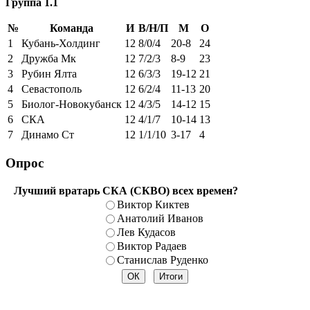
Группа 1.1
№
Команда
И
В/Н/П
М
О
1
Кубань-Холдинг
12
8/0/4
20-8
24
2
Дружба Мк
12
7/2/3
8-9
23
3
Рубин Ялта
12
6/3/3
19-12
21
4
Севастополь
12
6/2/4
11-13
20
5
Биолог-Новокубанск
12
4/3/5
14-12
15
6
СКА
12
4/1/7
10-14
13
7
Динамо Ст
12
1/1/10
3-17
4
Опрос
Лучший вратарь СКА (СКВО) всех времен?
Виктор Киктев
Анатолий Иванов
Лев Кудасов
Виктор Радаев
Станислав Руденко