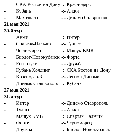
-
СКА Ростов-на-Дону
-:-
Краснодар-3
-
Кубань
-:-
Анжи
-
Махачкала
-:-
Динамо Ставрополь
21 мая 2021
30-й тур
-
Анжи
-:-
Интер
-
Спартак-Нальчик
-:-
Туапсе
-
Черноморец
-:-
Машук-КМВ
-
Биолог-Новокубанск
-:-
Форте
-
Ессентуки
-:-
Дружба
-
Кубань Холдинг
-:-
СКА Ростов-на-Дону
-
Краснодар-3
-:-
Легион Динамо
-
Динамо Ставрополь
-:-
Кубань
27 мая 2021
31-й тур
-
Интер
-:-
Динамо Ставрополь
-
Туапсе
-:-
Анжи
-
Машук-КМВ
-:-
Спартак-Нальчик
-
Форте
-:-
Черноморец
-
Дружба
-:-
Биолог-Новокубанск