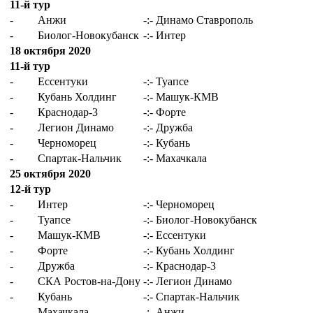
11-й тур
-
Анжи
-:-
Динамо Ставрополь
-
Биолог-Новокубанск
-:-
Интер
18 октября 2020
11-й тур
-
Ессентуки
-:-
Туапсе
-
Кубань Холдинг
-:-
Машук-КМВ
-
Краснодар-3
-:-
Форте
-
Легион Динамо
-:-
Дружба
-
Черноморец
-:-
Кубань
-
Спартак-Нальчик
-:-
Махачкала
25 октября 2020
12-й тур
-
Интер
-:-
Черноморец
-
Туапсе
-:-
Биолог-Новокубанск
-
Машук-КМВ
-:-
Ессентуки
-
Форте
-:-
Кубань Холдинг
-
Дружба
-:-
Краснодар-3
-
СКА Ростов-на-Дону
-:-
Легион Динамо
-
Кубань
-:-
Спартак-Нальчик
-
Махачкала
-:-
Анжи