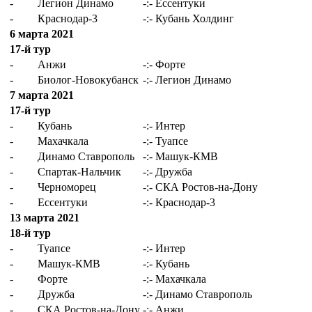
-
Легион Динамо
-:-
Ессентуки
-
Краснодар-3
-:-
Кубань Холдинг
6 марта 2021
17-й тур
-
Анжи
-:-
Форте
-
Биолог-Новокубанск
-:-
Легион Динамо
7 марта 2021
17-й тур
-
Кубань
-:-
Интер
-
Махачкала
-:-
Туапсе
-
Динамо Ставрополь
-:-
Машук-КМВ
-
Спартак-Нальчик
-:-
Дружба
-
Черноморец
-:-
СКА Ростов-на-Дону
-
Ессентуки
-:-
Краснодар-3
13 марта 2021
18-й тур
-
Туапсе
-:-
Интер
-
Машук-КМВ
-:-
Кубань
-
Форте
-:-
Махачкала
-
Дружба
-:-
Динамо Ставрополь
-
СКА Ростов-на-Дону
-:-
Анжи