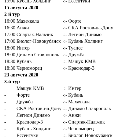
19:00
Кубань Холдинг
-:-
Ессентуки
15 августа 2020
2-й тур
16:00
Махачкала
-:-
Форте
16:30
Анжи
-:-
СКА Ростов-на-Дону
17:00
Спартак-Нальчик
-:-
Легион Динамо
17:00
Биолог-Новокубанск
-:-
Кубань Холдинг
18:00
Интер
-:-
Туапсе
18:00
Динамо Ставрополь
-:-
Дружба
18:30
Кубань
-:-
Машук-КМВ
18:30
Черноморец
-:-
Краснодар-3
23 августа 2020
3-й тур
-
Машук-КМВ
-:-
Интер
-
Форте
-:-
Кубань
-
Дружба
-:-
Махачкала
-
СКА Ростов-на-Дону
-:-
Динамо Ставрополь
-
Легион Динамо
-:-
Анжи
-
Краснодар-3
-:-
Спартак-Нальчик
-
Кубань Холдинг
-:-
Черноморец
-
Ессентуки
-:-
Биолог-Новокубанск