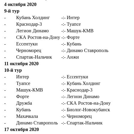
4 октября 2020
9-й тур
-
Кубань Холдинг
-:-
Интер
-
Краснодар-3
-:-
Туапсе
-
Легион Динамо
-:-
Машук-КМВ
-
СКА Ростов-на-Дону
-:-
Форте
-
Ессентуки
-:-
Кубань
-
Черноморец
-:-
Динамо Ставрополь
-
Спартак-Нальчик
-:-
Анжи
11 октября 2020
10-й тур
-
Интер
-:-
Ессентуки
-
Туапсе
-:-
Кубань Холдинг
-
Машук-КМВ
-:-
Краснодар-3
-
Форте
-:-
Легион Динамо
-
Дружба
-:-
СКА Ростов-на-Дону
-
Кубань
-:-
Биолог-Новокубанск
-
Махачкала
-:-
Черноморец
-
Динамо Ставрополь
-:-
Спартак-Нальчик
17 октября 2020