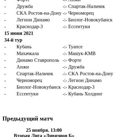
-
Дружба
-:-
Спартак-Нальчик
-
СКА Ростов-на-Дону
-:-
Черноморец
-
Легион Динамо
-:-
Биолог-Новокубанск
-
Краснодар-3
-:-
Ессентуки
15 июня 2021
34-й тур
-
Кубань
-:-
Туапсе
-
Махачкала
-:-
Машук-КМВ
-
Динамо Ставрополь
-:-
Форте
-
Анжи
-:-
Дружба
-
Спартак-Нальчик
-:-
СКА Ростов-на-Дону
-
Черноморец
-:-
Легион Динамо
-
Биолог-Новокубанск
-:-
Краснодар-3
-
Ессентуки
-:-
Кубань Холдинг
Предыдущий матч
25 ноября. 13:00
Вторая Лига «Дивизион Б»