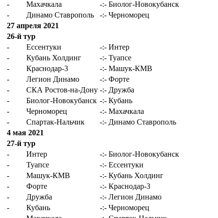
-
Махачкала
-:-
Биолог-Новокубанск
-
Динамо Ставрополь
-:-
Черноморец
27 апреля 2021
26-й тур
-
Ессентуки
-:-
Интер
-
Кубань Холдинг
-:-
Туапсе
-
Краснодар-3
-:-
Машук-КМВ
-
Легион Динамо
-:-
Форте
-
СКА Ростов-на-Дону
-:-
Дружба
-
Биолог-Новокубанск
-:-
Кубань
-
Черноморец
-:-
Махачкала
-
Спартак-Нальчик
-:-
Динамо Ставрополь
4 мая 2021
27-й тур
-
Интер
-:-
Биолог-Новокубанск
-
Туапсе
-:-
Ессентуки
-
Машук-КМВ
-:-
Кубань Холдинг
-
Форте
-:-
Краснодар-3
-
Дружба
-:-
Легион Динамо
-
Кубань
-:-
Черноморец