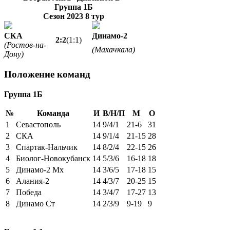
Группа 1Б
Сезон 2023
8 тур
СКА
Динамо-2
2:2
(1:1)
(Ростов-на-
(Махачкала)
Дону)
Положение команд
Группа 1Б
№
Команда
И
В/Н/П
М
О
1
Севастополь
14
9/4/1
21-6
31
2
СКА
14
9/1/4
21-15
28
3
Спартак-Нальчик
14
8/2/4
22-15
26
4
Биолог-Новокубанск
14
5/3/6
16-18
18
5
Динамо-2 Мх
14
3/6/5
17-18
15
6
Алания-2
14
4/3/7
20-25
15
7
Победа
14
3/4/7
17-27
13
8
Динамо Ст
14
2/3/9
9-19
9