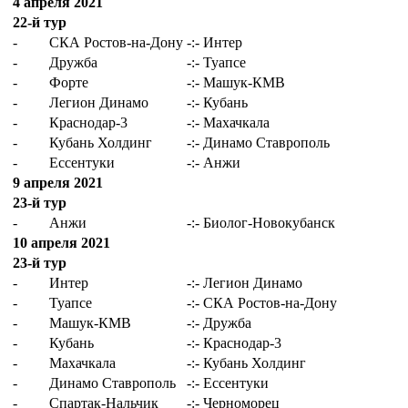
4 апреля 2021
22-й тур
-
СКА Ростов-на-Дону
-:-
Интер
-
Дружба
-:-
Туапсе
-
Форте
-:-
Машук-КМВ
-
Легион Динамо
-:-
Кубань
-
Краснодар-3
-:-
Махачкала
-
Кубань Холдинг
-:-
Динамо Ставрополь
-
Ессентуки
-:-
Анжи
9 апреля 2021
23-й тур
-
Анжи
-:-
Биолог-Новокубанск
10 апреля 2021
23-й тур
-
Интер
-:-
Легион Динамо
-
Туапсе
-:-
СКА Ростов-на-Дону
-
Машук-КМВ
-:-
Дружба
-
Кубань
-:-
Краснодар-3
-
Махачкала
-:-
Кубань Холдинг
-
Динамо Ставрополь
-:-
Ессентуки
-
Спартак-Нальчик
-:-
Черноморец