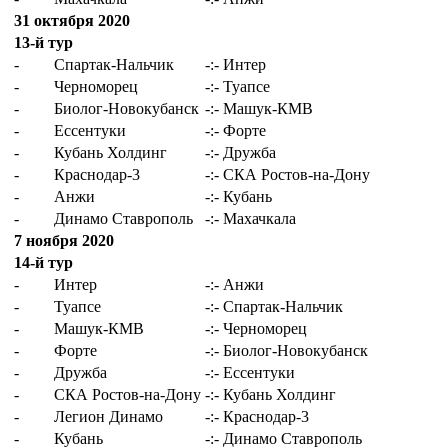
31 октября 2020
13-й тур
-
Спартак-Нальчик
-:-
Интер
-
Черноморец
-:-
Туапсе
-
Биолог-Новокубанск
-:-
Машук-КМВ
-
Ессентуки
-:-
Форте
-
Кубань Холдинг
-:-
Дружба
-
Краснодар-3
-:-
СКА Ростов-на-Дону
-
Анжи
-:-
Кубань
-
Динамо Ставрополь
-:-
Махачкала
7 ноября 2020
14-й тур
-
Интер
-:-
Анжи
-
Туапсе
-:-
Спартак-Нальчик
-
Машук-КМВ
-:-
Черноморец
-
Форте
-:-
Биолог-Новокубанск
-
Дружба
-:-
Ессентуки
-
СКА Ростов-на-Дону
-:-
Кубань Холдинг
-
Легион Динамо
-:-
Краснодар-3
-
Кубань
-:-
Динамо Ставрополь