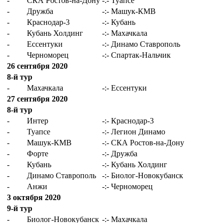
-
СКА Ростов-на-Дону
-:-
Туапсе
-
Дружба
-:-
Машук-КМВ
-
Краснодар-3
-:-
Кубань
-
Кубань Холдинг
-:-
Махачкала
-
Ессентуки
-:-
Динамо Ставрополь
-
Черноморец
-:-
Спартак-Нальчик
26 сентября 2020
8-й тур
-
Махачкала
-:-
Ессентуки
27 сентября 2020
8-й тур
-
Интер
-:-
Краснодар-3
-
Туапсе
-:-
Легион Динамо
-
Машук-КМВ
-:-
СКА Ростов-на-Дону
-
Форте
-:-
Дружба
-
Кубань
-:-
Кубань Холдинг
-
Динамо Ставрополь
-:-
Биолог-Новокубанск
-
Анжи
-:-
Черноморец
3 октября 2020
9-й тур
-
Биолог-Новокубанск
-:-
Махачкала