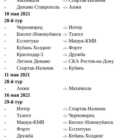
-
Махачкала
-:-
Спартак-Нальчик
-
Динамо Ставрополь
-:-
Анжи
10 мая 2021
28-й тур
-
Черноморец
-:-
Интер
-
Биолог-Новокубанск
-:-
Туапсе
-
Ессентуки
-:-
Машук-КМВ
-
Кубань Холдинг
-:-
Форте
-
Краснодар-3
-:-
Дружба
-
Легион Динамо
-:-
СКА Ростов-на-Дону
-
Спартак-Нальчик
-:-
Кубань
11 мая 2021
28-й тур
-
Анжи
-:-
Махачкала
16 мая 2021
29-й тур
-
Интер
-:-
Спартак-Нальчик
-
Туапсе
-:-
Черноморец
-
Машук-КМВ
-:-
Биолог-Новокубанск
-
Форте
-:-
Ессентуки
-
Дружба
-:-
Кубань Холдинг