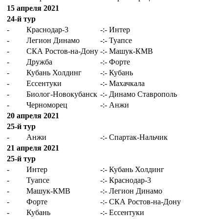
15 апреля 2021
24-й тур
-
Краснодар-3
-:-
Интер
-
Легион Динамо
-:-
Туапсе
-
СКА Ростов-на-Дону
-:-
Машук-КМВ
-
Дружба
-:-
Форте
-
Кубань Холдинг
-:-
Кубань
-
Ессентуки
-:-
Махачкала
-
Биолог-Новокубанск
-:-
Динамо Ставрополь
-
Черноморец
-:-
Анжи
20 апреля 2021
25-й тур
-
Анжи
-:-
Спартак-Нальчик
21 апреля 2021
25-й тур
-
Интер
-:-
Кубань Холдинг
-
Туапсе
-:-
Краснодар-3
-
Машук-КМВ
-:-
Легион Динамо
-
Форте
-:-
СКА Ростов-на-Дону
-
Кубань
-:-
Ессентуки