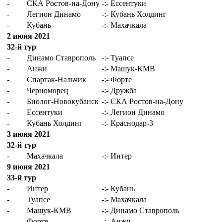
-
СКА Ростов-на-Дону
-:-
Ессентуки
-
Легион Динамо
-:-
Кубань Холдинг
-
Кубань
-:-
Махачкала
2 июня 2021
32-й тур
-
Динамо Ставрополь
-:-
Туапсе
-
Анжи
-:-
Машук-КМВ
-
Спартак-Нальчик
-:-
Форте
-
Черноморец
-:-
Дружба
-
Биолог-Новокубанск
-:-
СКА Ростов-на-Дону
-
Ессентуки
-:-
Легион Динамо
-
Кубань Холдинг
-:-
Краснодар-3
3 июня 2021
32-й тур
-
Махачкала
-:-
Интер
9 июня 2021
33-й тур
-
Интер
-:-
Кубань
-
Туапсе
-:-
Махачкала
-
Машук-КМВ
-:-
Динамо Ставрополь
-
Форте
-:-
Анжи