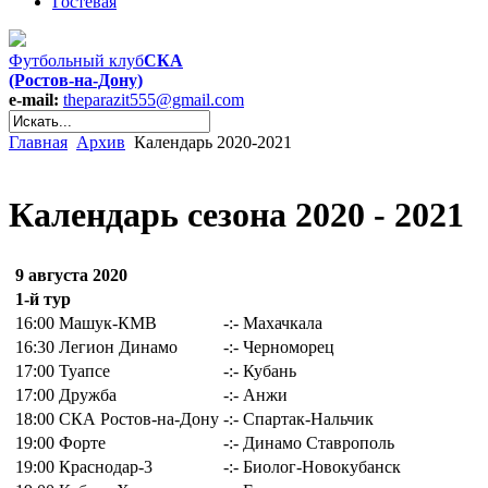
Гостевая
Футбольный клуб
СКА
(Ростов-на-Дону)
e-mail:
theparazit555@gmail.com
Главная
Архив
Календарь 2020-2021
Календарь сезона 2020 - 2021
9 августа 2020
1-й тур
16:00
Машук-КМВ
-:-
Махачкала
16:30
Легион Динамо
-:-
Черноморец
17:00
Туапсе
-:-
Кубань
17:00
Дружба
-:-
Анжи
18:00
СКА Ростов-на-Дону
-:-
Спартак-Нальчик
19:00
Форте
-:-
Динамо Ставрополь
19:00
Краснодар-3
-:-
Биолог-Новокубанск