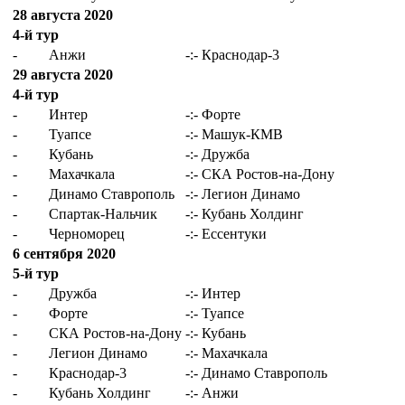
28 августа 2020
4-й тур
-
Анжи
-:-
Краснодар-3
29 августа 2020
4-й тур
-
Интер
-:-
Форте
-
Туапсе
-:-
Машук-КМВ
-
Кубань
-:-
Дружба
-
Махачкала
-:-
СКА Ростов-на-Дону
-
Динамо Ставрополь
-:-
Легион Динамо
-
Спартак-Нальчик
-:-
Кубань Холдинг
-
Черноморец
-:-
Ессентуки
6 сентября 2020
5-й тур
-
Дружба
-:-
Интер
-
Форте
-:-
Туапсе
-
СКА Ростов-на-Дону
-:-
Кубань
-
Легион Динамо
-:-
Махачкала
-
Краснодар-3
-:-
Динамо Ставрополь
-
Кубань Холдинг
-:-
Анжи