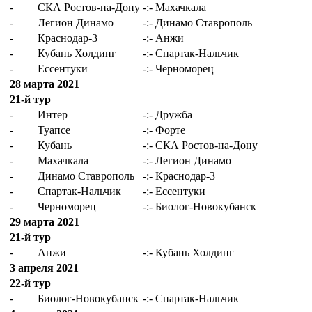
-
СКА Ростов-на-Дону
-:-
Махачкала
-
Легион Динамо
-:-
Динамо Ставрополь
-
Краснодар-3
-:-
Анжи
-
Кубань Холдинг
-:-
Спартак-Нальчик
-
Ессентуки
-:-
Черноморец
28 марта 2021
21-й тур
-
Интер
-:-
Дружба
-
Туапсе
-:-
Форте
-
Кубань
-:-
СКА Ростов-на-Дону
-
Махачкала
-:-
Легион Динамо
-
Динамо Ставрополь
-:-
Краснодар-3
-
Спартак-Нальчик
-:-
Ессентуки
-
Черноморец
-:-
Биолог-Новокубанск
29 марта 2021
21-й тур
-
Анжи
-:-
Кубань Холдинг
3 апреля 2021
22-й тур
-
Биолог-Новокубанск
-:-
Спартак-Нальчик