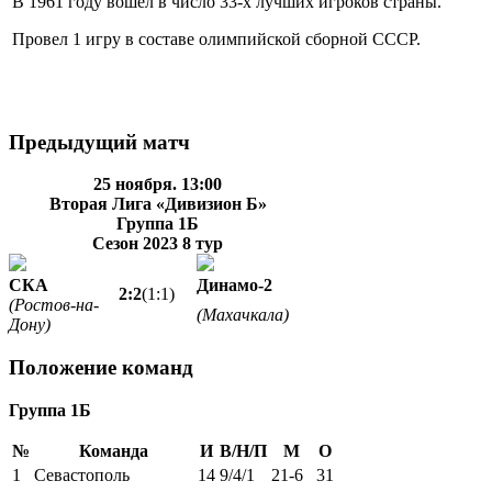
В 1961 году вошел в число 33-х лучших игроков страны.
Провел 1 игру в составе олимпийской сборной СССР.
Предыдущий матч
25 ноября. 13:00
Вторая Лига «Дивизион Б»
Группа 1Б
Сезон 2023
8 тур
СКА
Динамо-2
2:2
(1:1)
(Ростов-на-
(Махачкала)
Дону)
Положение команд
Группа 1Б
№
Команда
И
В/Н/П
М
О
1
Севастополь
14
9/4/1
21-6
31