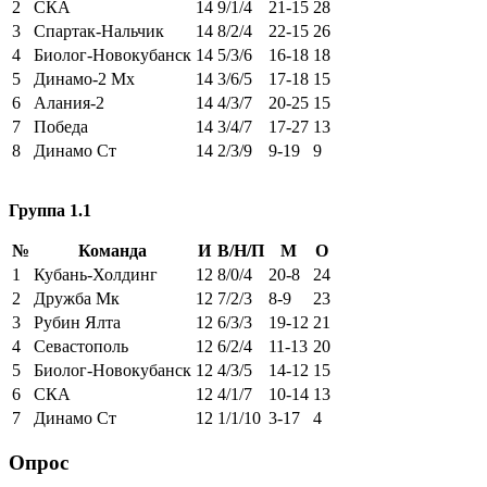
2
СКА
14
9/1/4
21-15
28
3
Спартак-Нальчик
14
8/2/4
22-15
26
4
Биолог-Новокубанск
14
5/3/6
16-18
18
5
Динамо-2 Мх
14
3/6/5
17-18
15
6
Алания-2
14
4/3/7
20-25
15
7
Победа
14
3/4/7
17-27
13
8
Динамо Ст
14
2/3/9
9-19
9
Группа 1.1
№
Команда
И
В/Н/П
М
О
1
Кубань-Холдинг
12
8/0/4
20-8
24
2
Дружба Мк
12
7/2/3
8-9
23
3
Рубин Ялта
12
6/3/3
19-12
21
4
Севастополь
12
6/2/4
11-13
20
5
Биолог-Новокубанск
12
4/3/5
14-12
15
6
СКА
12
4/1/7
10-14
13
7
Динамо Ст
12
1/1/10
3-17
4
Опрос