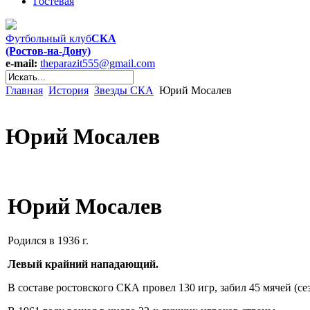
Гостевая
Футбольный клуб
СКА
(Ростов-на-Дону)
e-mail:
theparazit555@gmail.com
Главная
История
Звезды СКА
Юрий Мосалев
Юрий Мосалев
Юрий Мосалев
Родился в 1936 г.
Левый крайний нападающий.
В составе ростовского СКА провел 130 игр, забил 45 мячей (се