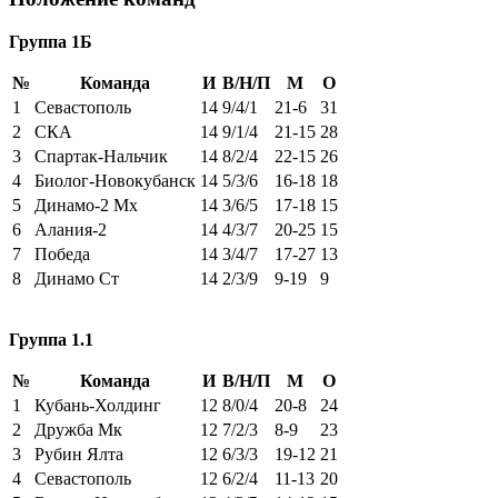
Группа 1Б
№
Команда
И
В/Н/П
М
О
1
Севастополь
14
9/4/1
21-6
31
2
СКА
14
9/1/4
21-15
28
3
Спартак-Нальчик
14
8/2/4
22-15
26
4
Биолог-Новокубанск
14
5/3/6
16-18
18
5
Динамо-2 Мх
14
3/6/5
17-18
15
6
Алания-2
14
4/3/7
20-25
15
7
Победа
14
3/4/7
17-27
13
8
Динамо Ст
14
2/3/9
9-19
9
Группа 1.1
№
Команда
И
В/Н/П
М
О
1
Кубань-Холдинг
12
8/0/4
20-8
24
2
Дружба Мк
12
7/2/3
8-9
23
3
Рубин Ялта
12
6/3/3
19-12
21
4
Севастополь
12
6/2/4
11-13
20