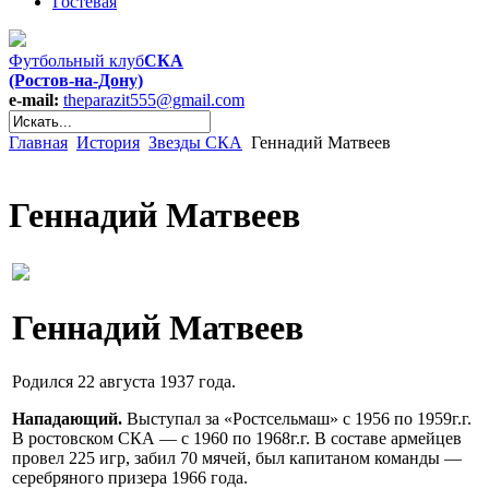
Гостевая
Футбольный клуб
СКА
(Ростов-на-Дону)
e-mail:
theparazit555@gmail.com
Главная
История
Звезды СКА
Геннадий Матвеев
Геннадий Матвеев
Геннадий Матвеев
Родился 22 августа 1937 года.
Нападающий.
Выступал за «Ростсельмаш» с 1956 по 1959г.г.
В ростовском СКА — с 1960 по 1968г.г. В составе армейцев
провел 225 игр, забил 70 мячей, был капитаном команды —
серебряного призера 1966 года.