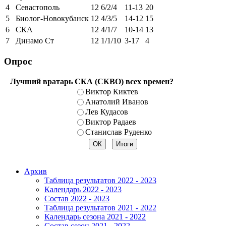
4
Севастополь
12
6/2/4
11-13
20
5
Биолог-Новокубанск
12
4/3/5
14-12
15
6
СКА
12
4/1/7
10-14
13
7
Динамо Ст
12
1/1/10
3-17
4
Опрос
Лучший вратарь СКА (СКВО) всех времен?
Виктор Киктев
Анатолий Иванов
Лев Кудасов
Виктор Радаев
Станислав Руденко
Архив
Таблица результатов 2022 - 2023
Календарь 2022 - 2023
Состав 2022 - 2023
Таблица результатов 2021 - 2022
Календарь сезона 2021 - 2022
Состав сезон 2021 - 2022