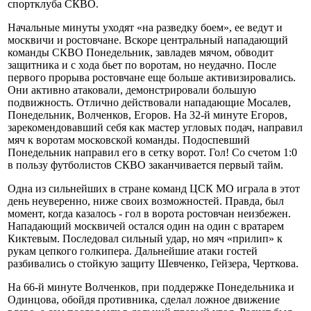
спортклуба СКВО.
Начальные минуты уходят «на разведку боем», ее ведут и
москвичи и ростовчане. Вскоре центральный нападающий
команды СКВО Понедельник, завладев мячом, обводит
защитника и с хода бьет по воротам, но неудачно. После
первого прорыва ростовчане еще больше активизировались.
Они активно атаковали, демонстрировали большую
подвижность. Отлично действовали нападающие Мосалев,
Понедельник, Волченков, Егоров. На 32-й минуте Егоров,
зарекомендовавший себя как мастер угловых подач, направил
мяч к воротам московской команды. Подоспевший
Понедельник направил его в сетку ворот. Гол! Со счетом 1:0
в пользу футболистов СКВО заканчивается первый тайм.
Одна из сильнейших в стране команд ЦСК МО играла в этот
день неуверенно, ниже своих возможностей. Правда, был
момент, когда казалось - гол в ворота ростовчан неизбежен.
Нападающий москвичей остался один на один с вратарем
Киктевым. Последовал сильный удар, но мяч «прилип» к
рукам цепкого голкипера. Дальнейшие атаки гостей
разбивались о стойкую защиту Шевченко, Гейзера, Черткова.
На 66-й минуте Волченков, при поддержке Понедельника и
Одинцова, обойдя противника, сделал ложное движение