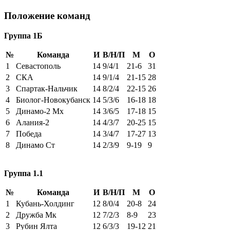
Положение команд
Группа 1Б
№
Команда
И
В/Н/П
М
О
1
Севастополь
14
9/4/1
21-6
31
2
СКА
14
9/1/4
21-15
28
3
Спартак-Нальчик
14
8/2/4
22-15
26
4
Биолог-Новокубанск
14
5/3/6
16-18
18
5
Динамо-2 Мх
14
3/6/5
17-18
15
6
Алания-2
14
4/3/7
20-25
15
7
Победа
14
3/4/7
17-27
13
8
Динамо Ст
14
2/3/9
9-19
9
Группа 1.1
№
Команда
И
В/Н/П
М
О
1
Кубань-Холдинг
12
8/0/4
20-8
24
2
Дружба Мк
12
7/2/3
8-9
23
3
Рубин Ялта
12
6/3/3
19-12
21