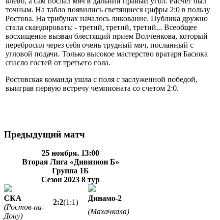
влево, а сам послал мяч в дальний правый угол. Расчет был
точным. На табло появились светящиеся цифры 2:0 в пользу
Ростова. На трибунах началось ликование. Публика дружно
стала скандировать: - третий, третий, третий... Всеобщее
восхищение вызвал блестящий прием Волченкова, который
перебросил через себя очень трудный мяч, посланный с
угловой подачи. Только высокое мастерство вратаря Басюка
спасло гостей от третьего гола.
Ростовская команда ушла с поля с заслуженной победой,
выиграв первую встречу чемпионата со счетом 2:0.
Предыдущий матч
25 ноября. 13:00
Вторая Лига «Дивизион Б»
Группа 1Б
Сезон 2023
8 тур
СКА
Динамо-2
2:2
(1:1)
(Ростов-на-
(Махачкала)
Дону)